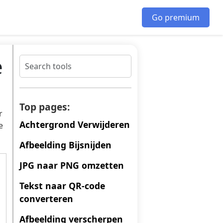
Go premium
e
Top pages:
r
Achtergrond Verwijderen
e
Afbeelding Bijsnijden
JPG naar PNG omzetten
Tekst naar QR-code
converteren
Afbeelding verscherpen